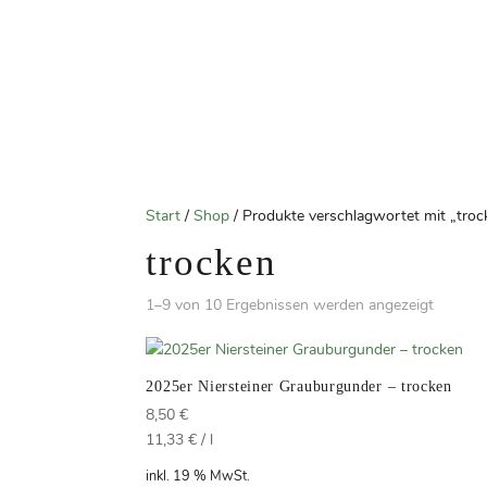
Start
/
Shop
/ Produkte verschlagwortet mit „troc
trocken
1–9 von 10 Ergebnissen werden angezeigt
2025er Niersteiner Grauburgunder – trocken
8,50
€
11,33
€
/
l
inkl. 19 % MwSt.