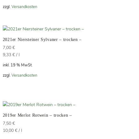
zzgl.
Versandkosten
2021er Niersteiner Sylvaner – trocken –
7,00
€
9,33
€
/
l
inkl. 19 % MwSt.
zzgl.
Versandkosten
2019er Merlot Rotwein – trocken –
7,50
€
10,00
€
/
l