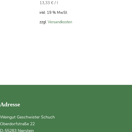
13,33
€
/
l
inkl. 19 % MwSt.
zzgl.
Versandkosten
Adresse
Weingut Geschwister Schuch
Oberdorfstraße 22
D-55283 Nierstein