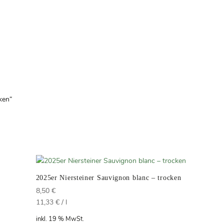
ken“
2025er Niersteiner Sauvignon blanc – trocken
8,50
€
11,33
€
/
l
inkl. 19 % MwSt.