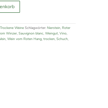
renkorb
Trockene Weine
Schlagwörter:
Nierstein
,
Roter
vom Winzer
,
Sauvignon blanc
,
Weingut
,
Vino
,
Wein
,
Wein vom Roten Hang
,
trocken
,
Schuch
,