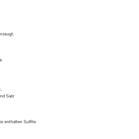
rzeugt.
ch
,
und Salz
e enthalten Sulfite