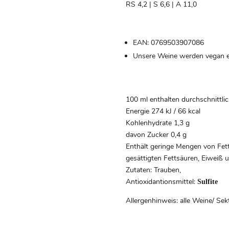
RS 4,2 | S 6,6 | A 11,0
EAN: 0769503907086
Unsere Weine werden vegan e
100 ml enthalten durchschnittli
Energie 274 kJ / 66 kcal
Kohlenhydrate 1,3 g
davon Zucker 0,4 g
Enthält geringe Mengen von Fett
gesättigten Fettsäuren, Eiweiß 
Zutaten: Trauben,
Antioxidantionsmittel:
Sulfite
Allergenhinweis: alle Weine/ Sekt