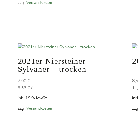
zzgl.
Versandkosten
2021er Niersteiner
2
Sylvaner – trocken –
–
7,00
€
8,
9,33
€
/
l
11
inkl. 19 % MwSt.
ink
zzgl.
Versandkosten
zzg