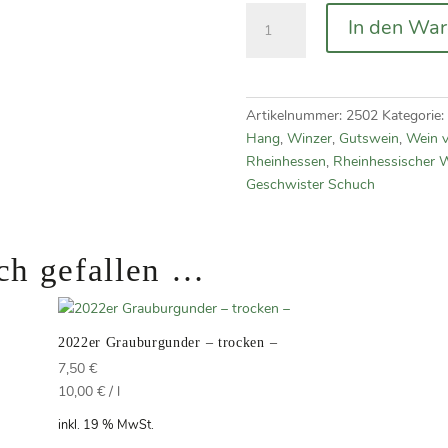
2025er
In den Wa
Niersteiner
Sauvignon
blanc
–
Artikelnummer:
2502
Kategorie:
trocken
Hang
,
Winzer
,
Gutswein
,
Wein 
Menge
Rheinhessen
,
Rheinhessischer 
Geschwister Schuch
ch gefallen …
2022er Grauburgunder – trocken –
7,50
€
10,00
€
/
l
inkl. 19 % MwSt.