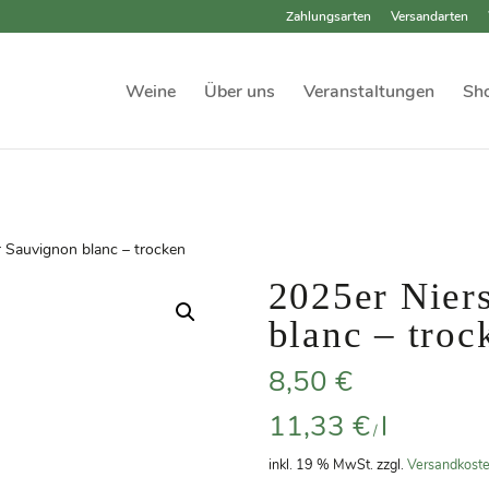
Zahlungsarten
Versandarten
Weine
Über uns
Veranstaltungen
Sh
r Sauvignon blanc – trocken
2025er Nier
blanc – troc
8,50
€
11,33
€
l
/
inkl. 19 % MwSt.
zzgl.
Versandkost