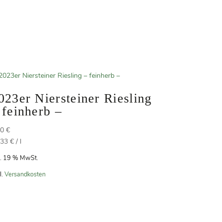
023er Niersteiner Riesling
 feinherb –
50
€
,33
€
/
l
l. 19 % MwSt.
l.
Versandkosten